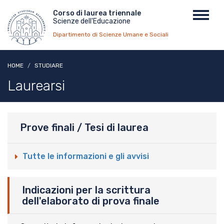
Salta
Menu
Corso di laurea triennale
Toggl
al
Scienze dell'Educazione
top
navig
contenuto
Dipartimento di Scienze Umane e Sociali
principale
HOME
STUDIARE
Laurearsi
Prove finali / Tesi di laurea
Tutte le informazioni e gli avvisi
Indicazioni per la scrittura
dell'elaborato di prova finale