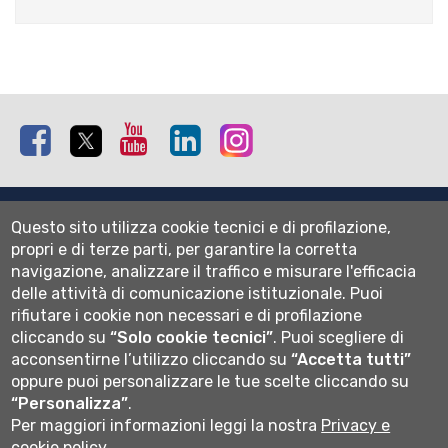
Facebook
Twitter
Youtube
Linkedin
Instagram
Mappa del sito
Questo sito utilizza cookie tecnici e di profilazione,
Normativa cookie
propri e di terze parti, per garantire la corretta
Informativa privacy
navigazione, analizzare il traffico e misurare l'efficacia
Cookie settings
delle attività di comunicazione istituzionale.
Puoi
rifiutare i cookie non necessari e di profilazione
Wi-fi
cliccando su
“Solo cookie tecnici”
.
Puoi scegliere di
Webmail
acconsentirne l’utilizzo cliccando su
“Accetta tutti”
oppure puoi personalizzare le tue scelte cliccando su
“Personalizza”
.
Per maggiori informazioni leggi la nostra
Privacy e
Università degli studi di Bergamo
cookie policy
via Salvecchio 19