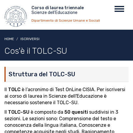
Salta
Menu
Corso di laurea triennale
Toggl
al
Scienze dell'Educazione
top
navig
contenuto
Dipartimento di Scienze Umane e Sociali
principale
HOME
ISCRIVERSI
Cos'è il TOLC-SU
Struttura del TOLC-SU
Il
TOLC
è l’acronimo di Test OnLine CISIA. Per iscriversi
ai corso di laurea in Scienze dell'Educazione è
necessario sostenere il TOLC-SU.
Il
TOLC-SU
è composto da
50 quesiti
suddivisi in 3
sezioni. Le sezioni sono: Comprensione del testo e
conoscenza della lingua italiana, Conoscenze e
competenze acquisite negli studi, Ragionamento