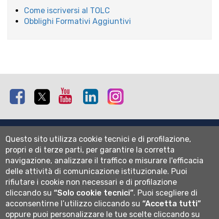
Come iscriversi al TOLC
Obblighi Formativi Aggiuntivi
Facebook
Twitter
Youtube
Linkedin
Instagram
Mappa del sito
Questo sito utilizza cookie tecnici e di profilazione,
Normativa cookie
propri e di terze parti, per garantire la corretta
Informativa privacy
navigazione, analizzare il traffico e misurare l'efficacia
Cookie settings
delle attività di comunicazione istituzionale.
Puoi
rifiutare i cookie non necessari e di profilazione
Wi-fi
cliccando su
“Solo cookie tecnici”
.
Puoi scegliere di
Webmail
acconsentirne l’utilizzo cliccando su
“Accetta tutti”
oppure puoi personalizzare le tue scelte cliccando su