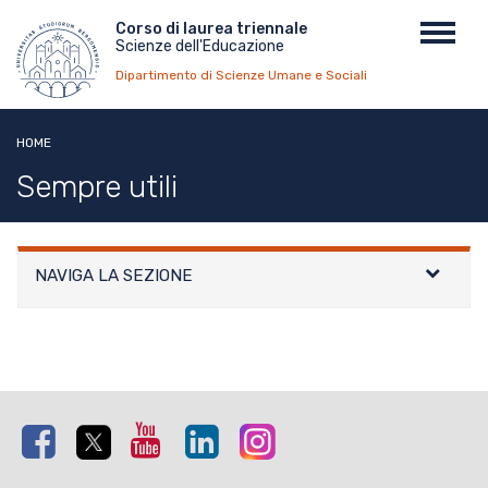
Salta
Menu
Corso di laurea triennale
Toggl
al
Scienze dell'Educazione
top
navig
contenuto
Dipartimento di Scienze Umane e Sociali
principale
HOME
Sempre utili
NAVIGA LA SEZIONE
Facebook
Twitter
Youtube
Linkedin
Instagram