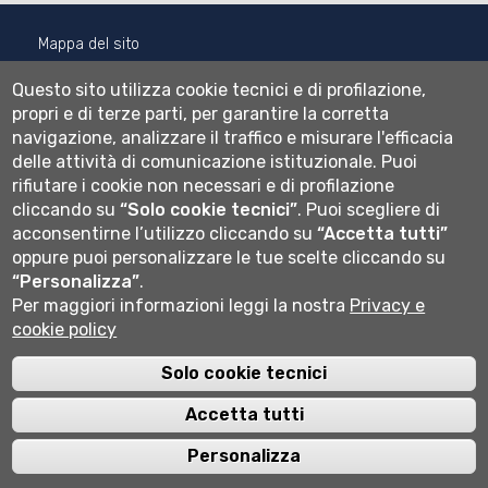
Mappa del sito
Normativa cookie
Questo sito utilizza cookie tecnici e di profilazione,
Informativa privacy
propri e di terze parti, per garantire la corretta
Cookie settings
navigazione, analizzare il traffico e misurare l'efficacia
delle attività di comunicazione istituzionale.
Puoi
Wi-fi
rifiutare i cookie non necessari e di profilazione
Webmail
cliccando su
“Solo cookie tecnici”
.
Puoi scegliere di
acconsentirne l’utilizzo cliccando su
“Accetta tutti”
oppure puoi personalizzare le tue scelte cliccando su
Università degli studi di Bergamo
“Personalizza”
.
via Salvecchio 19
Per maggiori informazioni leggi la nostra
Privacy e
24129 Bergamo
Cod. Fiscale 80004350163
cookie policy
P.IVA 01612800167
Centralino 035 2052111
Solo cookie tecnici
Accetta tutti
Personalizza