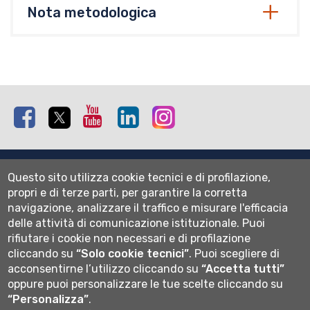
Nota metodologica
Facebook
Twitter
Youtube
Linkedin
Instagram
Mappa del sito
Questo sito utilizza cookie tecnici e di profilazione,
Normativa cookie
propri e di terze parti, per garantire la corretta
Informativa privacy
navigazione, analizzare il traffico e misurare l'efficacia
Cookie settings
delle attività di comunicazione istituzionale.
Puoi
rifiutare i cookie non necessari e di profilazione
Wi-fi
cliccando su
“Solo cookie tecnici”
.
Puoi scegliere di
Webmail
acconsentirne l’utilizzo cliccando su
“Accetta tutti”
oppure puoi personalizzare le tue scelte cliccando su
“Personalizza”
.