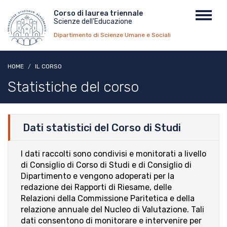
Salta
Menu
Corso di laurea triennale
Toggl
al
Scienze dell'Educazione
top
navig
contenuto
Dipartimento di Scienze Umane e Sociali
principale
HOME
IL CORSO
Statistiche del corso
Dati statistici del Corso di Studi
I dati raccolti sono condivisi e monitorati a livello
di Consiglio di Corso di Studi e di Consiglio di
Dipartimento e vengono adoperati per la
redazione dei Rapporti di Riesame, delle
Relazioni della Commissione Paritetica e della
relazione annuale del Nucleo di Valutazione. Tali
dati consentono di monitorare e intervenire per