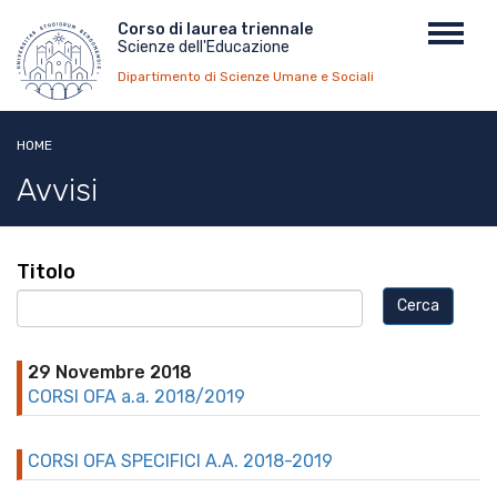
Salta
Menu
Corso di laurea triennale
Toggl
al
Scienze dell'Educazione
top
navig
contenuto
Dipartimento di Scienze Umane e Sociali
principale
HOME
Avvisi
Titolo
29 Novembre 2018
CORSI OFA a.a. 2018/2019
CORSI OFA SPECIFICI A.A. 2018-2019