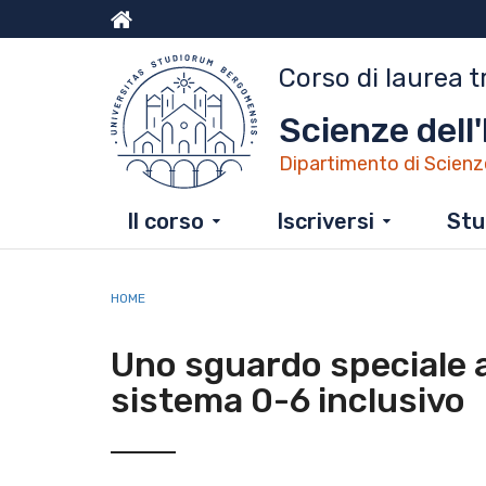
Salta
al
Menu
contenuto
Corso di laurea t
principale
top
Scienze dell
Dipartimento di Scienz
Il corso
Iscriversi
Stu
HOME
Uno sguardo speciale a
sistema 0-6 inclusivo