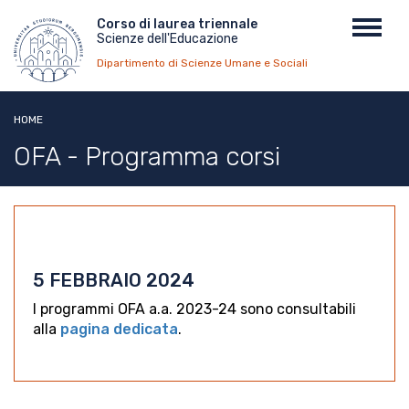
Salta
Menu
Corso di laurea triennale
Toggl
al
Scienze dell'Educazione
top
navig
contenuto
Dipartimento di Scienze Umane e Sociali
principale
HOME
OFA - Programma corsi
5 FEBBRAIO 2024
I programmi OFA a.a. 2023-24 sono consultabili
alla
pagina dedicata
.