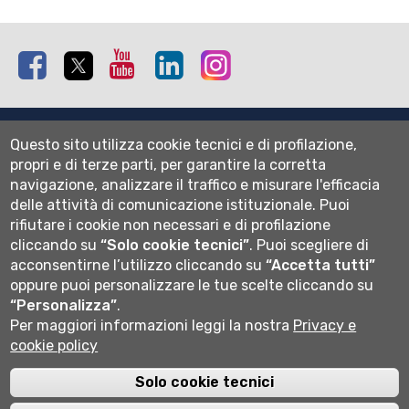
Facebook
Twitter
Youtube
Linkedin
Instagram
Mappa del sito
Questo sito utilizza cookie tecnici e di profilazione,
Normativa cookie
propri e di terze parti, per garantire la corretta
Informativa privacy
navigazione, analizzare il traffico e misurare l'efficacia
Cookie settings
delle attività di comunicazione istituzionale.
Puoi
rifiutare i cookie non necessari e di profilazione
Wi-fi
cliccando su
“Solo cookie tecnici”
.
Puoi scegliere di
Webmail
acconsentirne l’utilizzo cliccando su
“Accetta tutti”
oppure puoi personalizzare le tue scelte cliccando su
“Personalizza”
.
Per maggiori informazioni leggi la nostra
Privacy e
Università degli studi di Bergamo
cookie policy
via Salvecchio 19
24129 Bergamo
Cod. Fiscale 80004350163
Solo cookie tecnici
P.IVA 01612800167