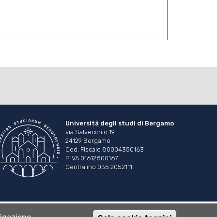
Università degli studi di Bergamo
via Salvecchio 19
24129 Bergamo
Cod. Fiscale 80004350163
P.IVA 01612800167
Centralino 035 2052111