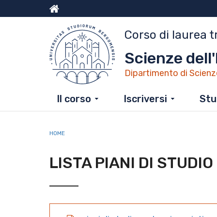
Salta
al
Menu
contenuto
Corso di laurea t
principale
top
Scienze dell
Dipartimento di Scienz
Il corso
Iscriversi
Stu
HOME
LISTA PIANI DI STUDI