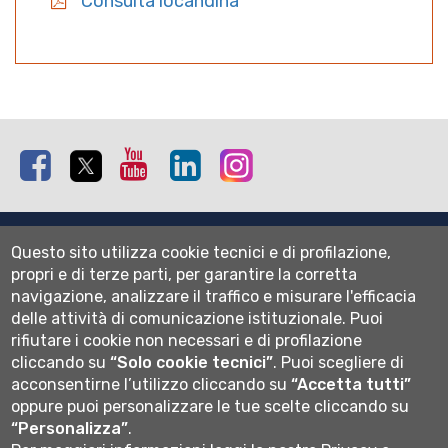
Consulta locandina
Facebook
Twitter
Youtube
Linkedin
Instagram
Mappa del sito
Questo sito utilizza cookie tecnici e di profilazione,
Normativa cookie
propri e di terze parti, per garantire la corretta
Informativa privacy
navigazione, analizzare il traffico e misurare l'efficacia
Cookie settings
delle attività di comunicazione istituzionale.
Puoi
rifiutare i cookie non necessari e di profilazione
Wi-fi
cliccando su
“Solo cookie tecnici”
.
Puoi scegliere di
Webmail
acconsentirne l’utilizzo cliccando su
“Accetta tutti”
oppure puoi personalizzare le tue scelte cliccando su
“Personalizza”
.