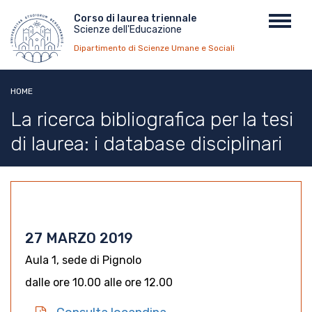
Salta
Menu
Corso di laurea triennale
Toggl
al
Scienze dell'Educazione
top
navig
contenuto
Dipartimento di Scienze Umane e Sociali
principale
HOME
La ricerca bibliografica per la tesi
di laurea: i database disciplinari
27 MARZO 2019
Aula 1, sede di Pignolo
dalle ore 10.00 alle ore 12.00