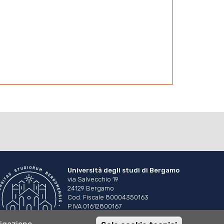
Università degli studi di Bergamo
via Salvecchio 19
24129 Bergamo
Cod. Fiscale 80004350163
P.IVA 01612800167
Centralino 035 2052111