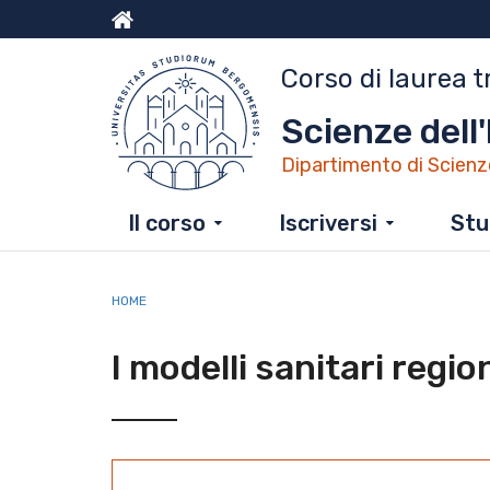
Salta
al
Menu
contenuto
Corso di laurea t
principale
top
Scienze dell
Dipartimento di Scienz
Il corso
Iscriversi
Stu
HOME
I modelli sanitari regio