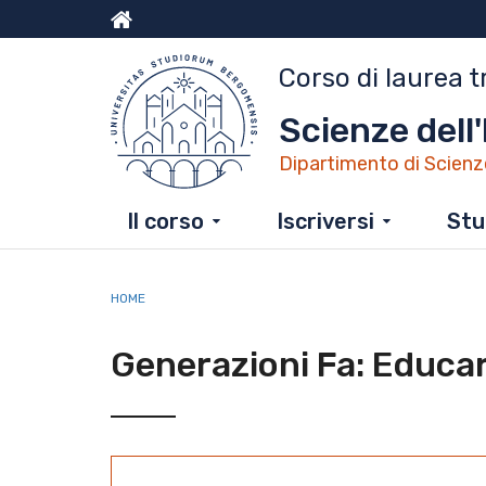
Salta
al
Menu
contenuto
Corso di laurea t
principale
top
Scienze dell
Dipartimento di Scienz
Il corso
Iscriversi
Stu
HOME
Generazioni Fa: Educar