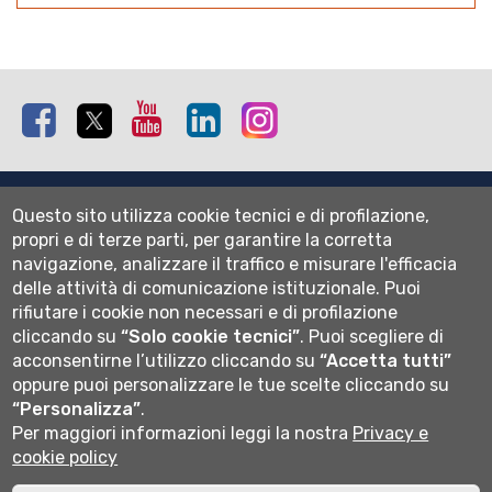
Facebook
Twitter
Youtube
Linkedin
Instagram
Mappa del sito
Questo sito utilizza cookie tecnici e di profilazione,
Normativa cookie
propri e di terze parti, per garantire la corretta
Informativa privacy
navigazione, analizzare il traffico e misurare l'efficacia
Cookie settings
delle attività di comunicazione istituzionale.
Puoi
rifiutare i cookie non necessari e di profilazione
Wi-fi
cliccando su
“Solo cookie tecnici”
.
Puoi scegliere di
Webmail
acconsentirne l’utilizzo cliccando su
“Accetta tutti”
oppure puoi personalizzare le tue scelte cliccando su
“Personalizza”
.
Per maggiori informazioni leggi la nostra
Privacy e
Università degli studi di Bergamo
cookie policy
via Salvecchio 19
24129 Bergamo