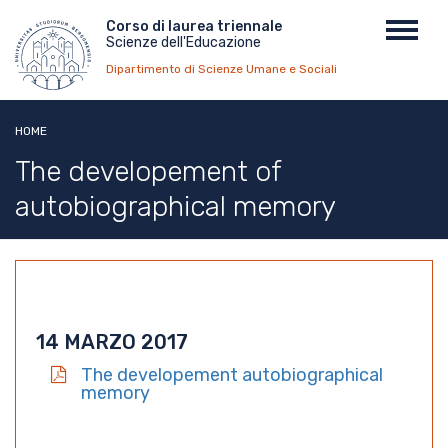
Salta
Menu
Corso di laurea triennale
Toggl
al
Scienze dell'Educazione
top
navig
contenuto
Dipartimento di Scienze Umane e Sociali
principale
HOME
The developement of
autobiographical memory
14 MARZO 2017
The developement autobiographical
memory