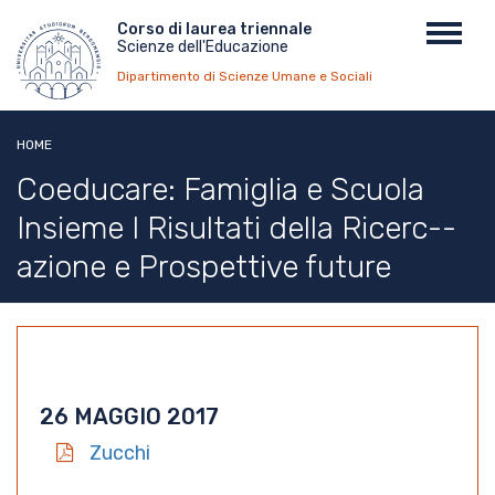
Salta
Menu
Corso di laurea triennale
Toggl
al
Scienze dell'Educazione
top
navig
contenuto
Dipartimento di Scienze Umane e Sociali
principale
HOME
Coeducare: Famiglia e Scuola
Insieme I Risultati della Ricerc-­
azione e Prospettive future
26 MAGGIO 2017
Zucchi