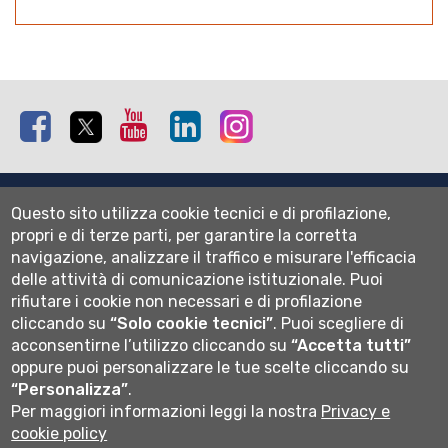
Facebook
Twitter
Youtube
Linkedin
Instagram
Mappa del sito
Questo sito utilizza cookie tecnici e di profilazione,
Normativa cookie
propri e di terze parti, per garantire la corretta
Informativa privacy
navigazione, analizzare il traffico e misurare l'efficacia
Cookie settings
delle attività di comunicazione istituzionale.
Puoi
rifiutare i cookie non necessari e di profilazione
Wi-fi
cliccando su
“Solo cookie tecnici”
.
Puoi scegliere di
Webmail
acconsentirne l’utilizzo cliccando su
“Accetta tutti”
oppure puoi personalizzare le tue scelte cliccando su
“Personalizza”
.
Per maggiori informazioni leggi la nostra
Privacy e
Università degli studi di Bergamo
cookie policy
via Salvecchio 19