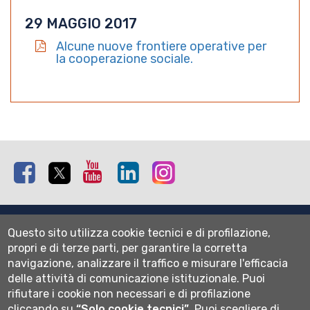
29 MAGGIO 2017
Alcune nuove frontiere operative per
la cooperazione sociale.
Facebook
Twitter
Youtube
Linkedin
Instagram
Mappa del sito
Questo sito utilizza cookie tecnici e di profilazione,
Normativa cookie
propri e di terze parti, per garantire la corretta
Informativa privacy
navigazione, analizzare il traffico e misurare l'efficacia
Cookie settings
delle attività di comunicazione istituzionale.
Puoi
rifiutare i cookie non necessari e di profilazione
Wi-fi
cliccando su
“Solo cookie tecnici”
.
Puoi scegliere di