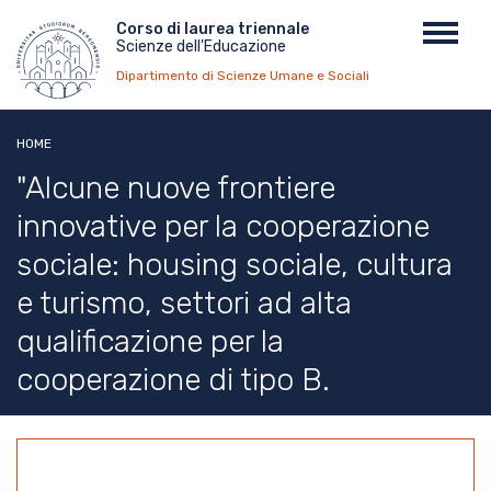
Salta
Menu
Corso di laurea triennale
Toggl
al
Scienze dell'Educazione
top
navig
contenuto
Dipartimento di Scienze Umane e Sociali
principale
HOME
"Alcune nuove frontiere
innovative per la cooperazione
sociale: housing sociale, cultura
e turismo, settori ad alta
qualificazione per la
cooperazione di tipo B.